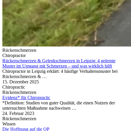
Rückenschmerzen
Chiropractor
Rückenschmerzen & Gelenkschmerzen in Leipzig: 4 gelernte
Muster im Umgang mit Schmerzen – und was wirklich hilft
Chiropractor in Leipzig erklärt: 4 häufige Verhaltensmuster bei
Rückenschmerzen & …
15. Dezember 2025
Chiropractic
Rückenschmerzen
Evidenz* für Chiropractic
*Definition: Studien von guter Qualität, die einen Nutzen der
untersuchten Maßnahme nachweisen …
24. Februar 2023
Rückenschmerzen
Wissen
Die Hoffnung auf die OP