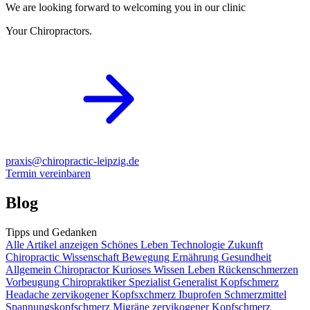
We are looking forward to welcoming you in our clinic
Your Chiropractors.
praxis@chiropractic-leipzig.de
Termin vereinbaren
Blog
Tipps und Gedanken
Alle Artikel anzeigen
Schönes Leben
Technologie
Zukunft
Chiropractic
Wissenschaft
Bewegung
Ernährung
Gesundheit
Allgemein
Chiropractor
Kurioses
Wissen
Leben
Rückenschmerzen
Vorbeugung
Chiropraktiker
Spezialist
Generalist
Kopfschmerz
Headache
zervikogener Kopfsxchmerz
Ibuprofen
Schmerzmittel
Spannungskopfschmerz
Migräne
zervikogener Kopfschmerz