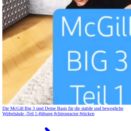
Die McGill Big 3 sind Deine Basis für die stabile und bewegliche
Wirbelsäule -Teil 1-#übung #chiropractor #rücken