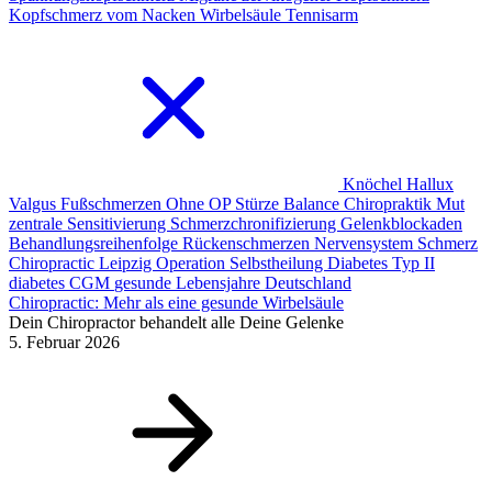
Kopfschmerz vom Nacken
Wirbelsäule
Tennisarm
Knöchel
Hallux
Valgus
Fußschmerzen
Ohne OP
Stürze
Balance
Chiropraktik
Mut
zentrale Sensitivierung
Schmerzchronifizierung
Gelenkblockaden
Behandlungsreihenfolge Rückenschmerzen
Nervensystem Schmerz
Chiropractic Leipzig
Operation
Selbstheilung
Diabetes Typ II
diabetes
CGM
gesunde Lebensjahre Deutschland
Chiropractic: Mehr als eine gesunde Wirbelsäule
Dein Chiropractor behandelt alle Deine Gelenke
5. Februar 2026