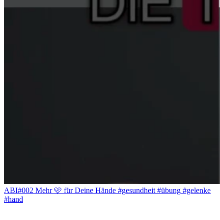
ABI#002 Mehr 🩷 für Deine Hände #gesundheit #übung #gelenke
#hand