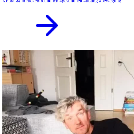
Kobra 🐍 in rückenfreundlich #gesundheit #übung #bewegung