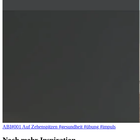
ABI#001 Auf Zehenspitzen #gesundheit #übung #impuls
Noch mehr Inspiration