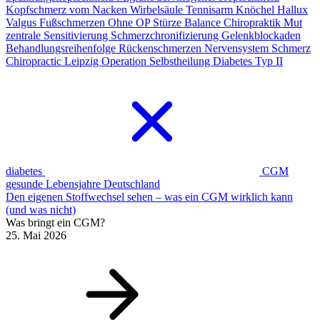
Kopfschmerz vom Nacken
Wirbelsäule
Tennisarm
Knöchel
Hallux
Valgus
Fußschmerzen
Ohne OP
Stürze
Balance
Chiropraktik
Mut
zentrale Sensitivierung
Schmerzchronifizierung
Gelenkblockaden
Behandlungsreihenfolge Rückenschmerzen
Nervensystem Schmerz
Chiropractic Leipzig
Operation
Selbstheilung
Diabetes Typ II
diabetes
CGM
gesunde Lebensjahre Deutschland
Den eigenen Stoffwechsel sehen – was ein CGM wirklich kann
(und was nicht)
Was bringt ein CGM?
25. Mai 2026