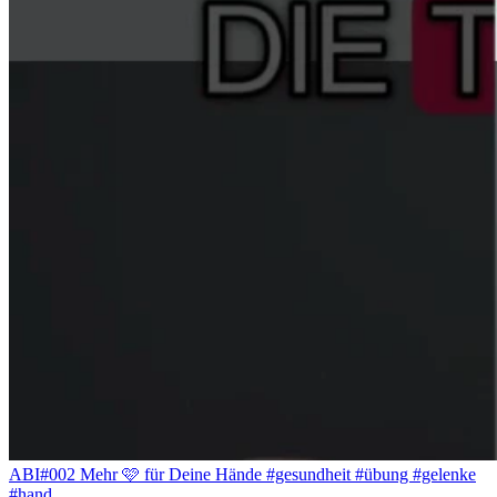
ABI#002 Mehr 🩷 für Deine Hände #gesundheit #übung #gelenke
#hand