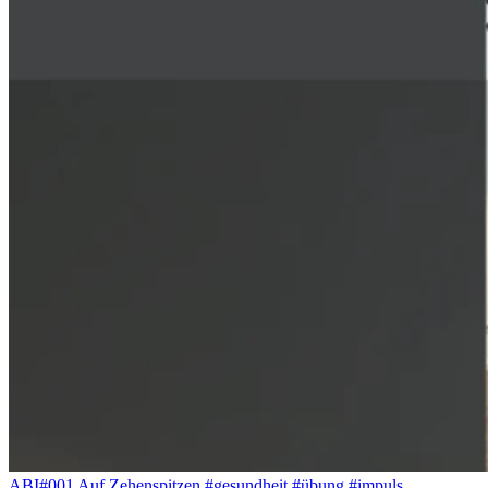
ABI#001 Auf Zehenspitzen #gesundheit #übung #impuls