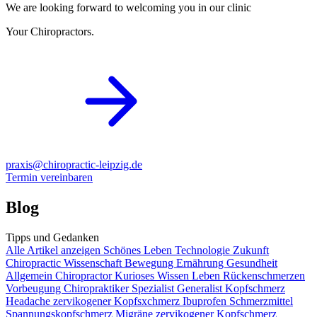
We are looking forward to welcoming you in our clinic
Your Chiropractors.
praxis@chiropractic-leipzig.de
Termin vereinbaren
Blog
Tipps und Gedanken
Alle Artikel anzeigen
Schönes Leben
Technologie
Zukunft
Chiropractic
Wissenschaft
Bewegung
Ernährung
Gesundheit
Allgemein
Chiropractor
Kurioses
Wissen
Leben
Rückenschmerzen
Vorbeugung
Chiropraktiker
Spezialist
Generalist
Kopfschmerz
Headache
zervikogener Kopfsxchmerz
Ibuprofen
Schmerzmittel
Spannungskopfschmerz
Migräne
zervikogener Kopfschmerz