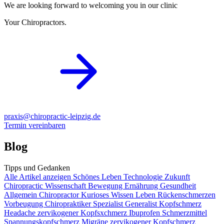
We are looking forward to welcoming you in our clinic
Your Chiropractors.
praxis@chiropractic-leipzig.de
Termin vereinbaren
Blog
Tipps und Gedanken
Alle Artikel anzeigen
Schönes Leben
Technologie
Zukunft
Chiropractic
Wissenschaft
Bewegung
Ernährung
Gesundheit
Allgemein
Chiropractor
Kurioses
Wissen
Leben
Rückenschmerzen
Vorbeugung
Chiropraktiker
Spezialist
Generalist
Kopfschmerz
Headache
zervikogener Kopfsxchmerz
Ibuprofen
Schmerzmittel
Spannungskopfschmerz
Migräne
zervikogener Kopfschmerz