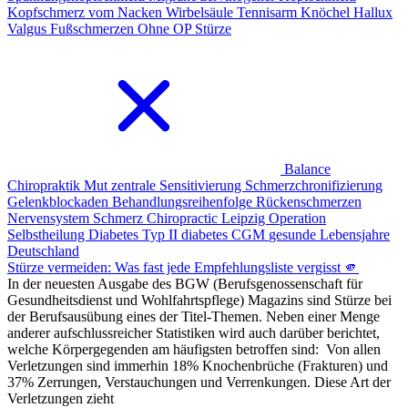
Kopfschmerz vom Nacken
Wirbelsäule
Tennisarm
Knöchel
Hallux
Valgus
Fußschmerzen
Ohne OP
Stürze
Balance
Chiropraktik
Mut
zentrale Sensitivierung
Schmerzchronifizierung
Gelenkblockaden
Behandlungsreihenfolge Rückenschmerzen
Nervensystem Schmerz
Chiropractic Leipzig
Operation
Selbstheilung
Diabetes Typ II
diabetes
CGM
gesunde Lebensjahre
Deutschland
Stürze vermeiden: Was fast jede Empfehlungsliste vergisst 🫵
In der neuesten Ausgabe des BGW (Berufsgenossenschaft für
Gesundheitsdienst und Wohlfahrtspflege) Magazins sind Stürze bei
der Berufsausübung eines der Titel-Themen. Neben einer Menge
anderer aufschlussreicher Statistiken wird auch darüber berichtet,
welche Körpergegenden am häufigsten betroffen sind: Von allen
Verletzungen sind immerhin 18% Knochenbrüche (Frakturen) und
37% Zerrungen, Verstauchungen und Verrenkungen. Diese Art der
Verletzungen zieht