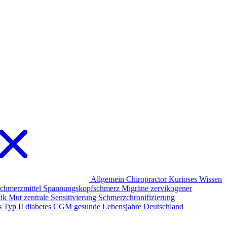
Allgemein
Chiropractor
Kurioses
Wissen
chmerzmittel
Spannungskopfschmerz
Migräne
zervikogener
tik
Mut
zentrale Sensitivierung
Schmerzchronifizierung
s Typ II
diabetes
CGM
gesunde Lebensjahre Deutschland