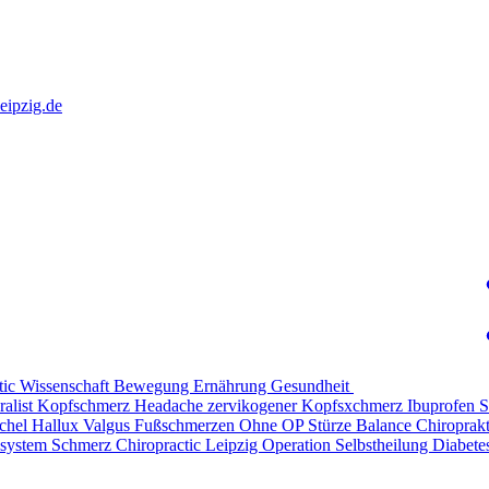
eipzig.de
tic
Wissenschaft
Bewegung
Ernährung
Gesundheit
alist
Kopfschmerz
Headache
zervikogener Kopfsxchmerz
Ibuprofen
S
chel
Hallux Valgus
Fußschmerzen
Ohne OP
Stürze
Balance
Chiroprak
system Schmerz
Chiropractic Leipzig
Operation
Selbstheilung
Diabete