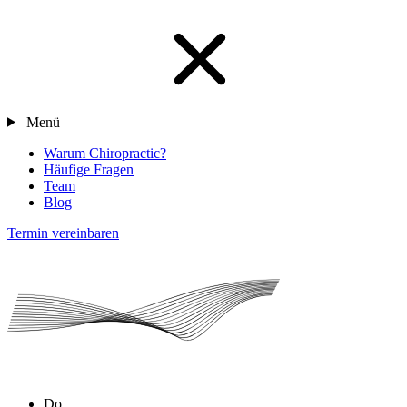
Menü
Warum Chiropractic?
Häufige Fragen
Team
Blog
Termin vereinbaren
Do.