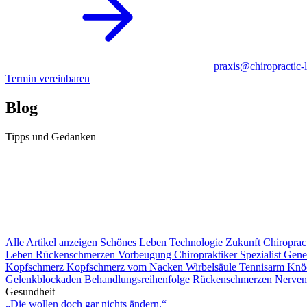
praxis@chiropractic-l
Termin vereinbaren
Blog
Tipps und Gedanken
Alle Artikel anzeigen
Schönes Leben
Technologie
Zukunft
Chiroprac
Leben
Rückenschmerzen
Vorbeugung
Chiropraktiker
Spezialist
Gener
Kopfschmerz
Kopfschmerz vom Nacken
Wirbelsäule
Tennisarm
Knö
Gelenkblockaden
Behandlungsreihenfolge Rückenschmerzen
Nerven
Gesundheit
„Die wollen doch gar nichts ändern.“