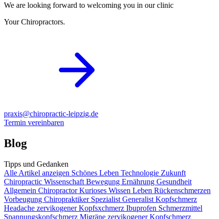
We are looking forward to welcoming you in our clinic
Your Chiropractors.
praxis@chiropractic-leipzig.de
Termin vereinbaren
Blog
Tipps und Gedanken
Alle Artikel anzeigen
Schönes Leben
Technologie
Zukunft
Chiropractic
Wissenschaft
Bewegung
Ernährung
Gesundheit
Allgemein
Chiropractor
Kurioses
Wissen
Leben
Rückenschmerzen
Vorbeugung
Chiropraktiker
Spezialist
Generalist
Kopfschmerz
Headache
zervikogener Kopfsxchmerz
Ibuprofen
Schmerzmittel
Spannungskopfschmerz
Migräne
zervikogener Kopfschmerz