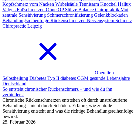
Kopfschmerz vom Nacken
Wirbelsäule
Tennisarm
Knöchel
Hallux
Valgus
Fußschmerzen
Ohne OP
Stürze
Balance
Chiropraktik
Mut
zentrale Sensitivierung
Schmerzchronifizierung
Gelenkblockaden
Behandlungsreihenfolge Rückenschmerzen
Nervensystem Schmerz
Chiropractic Leipzig
Operation
Selbstheilung
Diabetes Typ II
diabetes
CGM
gesunde Lebensjahre
Deutschland
So entsteht chronischer Rückenschmerz – und wie du ihn
verhinderst
Chronische Rückenschmerzen entstehen oft durch unstrukturierte
Behandlung – nicht durch Schäden. Erfahre, wie zentrale
Sensitivierung entsteht und was die richtige Behandlungsreihenfolge
bewirkt.
25. Februar 2026