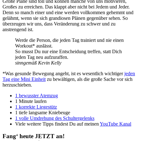
Große Pläne sind toll und können manche von uns motivieren,
Großes zu erreichen. Das klappt aber nicht bei Jedem und Jeder.
Denn so manch einer und eine werden vollkommen gehemmt und
gelähmt, wenn sie sich grandiosen Plänen gegenüber sehen. So
überzeugen wir uns, dass Veränderung zu schwer und zu
anstrengend ist.
Werde die Person, die jeden Tag trainiert und nie einen
Workout* auslässt.
So musst Du nur eine Entscheidung treffen, statt Dich
jeden Tag neu aufzuraffen.
sinngemäß Kevin Kelly
*Was gesunde Bewegung angeht, ist es wesentlich wichtiger
jeden
Tag eine Mini Einheit
zu bewältigen, als die große Sache vor sich
herzuschieben.
1 bewusster Atemzug
1 Minute laufen
1 korrekte Liegestütz
1 tiefe langsame Kniebeuge
1 volle Umdrehung des Schultergelenks
Viele weitere Tipps findest Du auf meinen
YouTube Kanal
Fang‘ heute JETZT an!