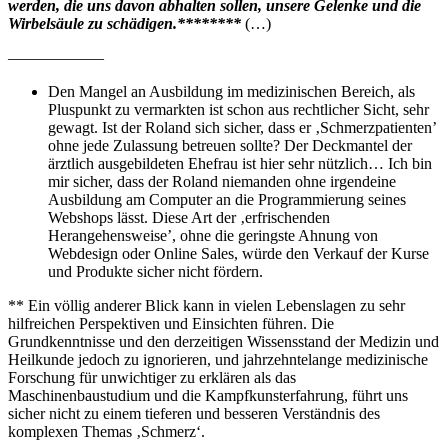
werden, die uns davon abhalten sollen, unsere Gelenke und die
Wirbelsäule zu schädigen.********
(…)
——————
Den Mangel an Ausbildung im medizinischen Bereich, als
Pluspunkt zu vermarkten ist schon aus rechtlicher Sicht, sehr
gewagt. Ist der Roland sich sicher, dass er ‚Schmerzpatienten’
ohne jede Zulassung betreuen sollte? Der Deckmantel der
ärztlich ausgebildeten Ehefrau ist hier sehr nützlich… Ich bin
mir sicher, dass der Roland niemanden ohne irgendeine
Ausbildung am Computer an die Programmierung seines
Webshops lässt. Diese Art der ‚erfrischenden
Herangehensweise’, ohne die geringste Ahnung von
Webdesign oder Online Sales, würde den Verkauf der Kurse
und Produkte sicher nicht fördern.
** Ein völlig anderer Blick kann in vielen Lebenslagen zu sehr
hilfreichen Perspektiven und Einsichten führen. Die
Grundkenntnisse und den derzeitigen Wissensstand der Medizin und
Heilkunde jedoch zu ignorieren, und jahrzehntelange medizinische
Forschung für unwichtiger zu erklären als das
Maschinenbaustudium und die Kampfkunsterfahrung, führt uns
sicher nicht zu einem tieferen und besseren Verständnis des
komplexen Themas ‚Schmerz‘.