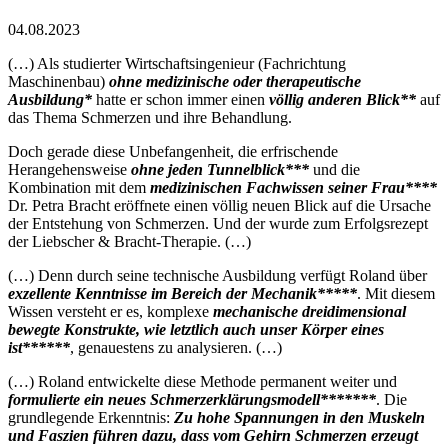
04.08.2023
(…) Als studierter Wirtschaftsingenieur (Fachrichtung
Maschinenbau)
ohne medizinische oder therapeutische
Ausbildung*
hatte er schon immer einen
völlig anderen Blick**
auf
das Thema Schmerzen und ihre Behandlung.
Doch gerade diese Unbefangenheit, die erfrischende
Herangehensweise
ohne jeden Tunnelblick***
und die
Kombination mit dem
medizinischen Fachwissen seiner Frau****
Dr. Petra Bracht eröffnete einen völlig neuen Blick auf die Ursache
der Entstehung von Schmerzen. Und der wurde zum Erfolgsrezept
der Liebscher & Bracht-Therapie. (…)
(…) Denn durch seine technische Ausbildung verfügt Roland über
exzellente Kenntnisse im Bereich der Mechanik*****
. Mit diesem
Wissen versteht er es, komplexe
mechanische dreidimensional
bewegte Konstrukte, wie letztlich auch unser Körper eines
ist******
, genauestens zu analysieren. (…)
(…) Roland entwickelte diese Methode permanent weiter und
formulierte ein neues Schmerzerklärungsmodell*******
. Die
grundlegende Erkenntnis:
Zu hohe Spannungen in den Muskeln
und Faszien führen dazu, dass vom Gehirn Schmerzen erzeugt