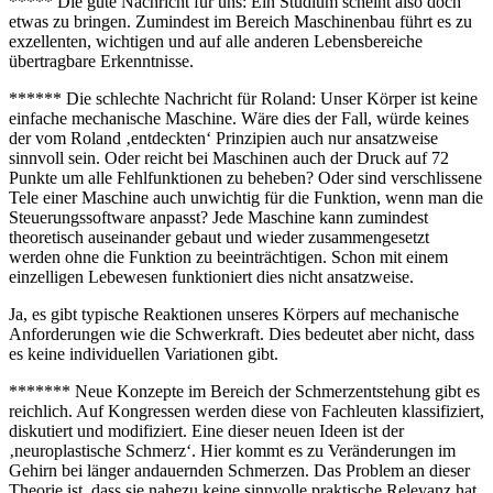
***** Die gute Nachricht für uns: Ein Studium scheint also doch
etwas zu bringen. Zumindest im Bereich Maschinenbau führt es zu
exzellenten, wichtigen und auf alle anderen Lebensbereiche
übertragbare Erkenntnisse.
****** Die schlechte Nachricht für Roland: Unser Körper ist keine
einfache mechanische Maschine. Wäre dies der Fall, würde keines
der vom Roland ‚entdeckten‘ Prinzipien auch nur ansatzweise
sinnvoll sein. Oder reicht bei Maschinen auch der Druck auf 72
Punkte um alle Fehlfunktionen zu beheben? Oder sind verschlissene
Tele einer Maschine auch unwichtig für die Funktion, wenn man die
Steuerungssoftware anpasst? Jede Maschine kann zumindest
theoretisch auseinander gebaut und wieder zusammengesetzt
werden ohne die Funktion zu beeinträchtigen. Schon mit einem
einzelligen Lebewesen funktioniert dies nicht ansatzweise.
Ja, es gibt typische Reaktionen unseres Körpers auf mechanische
Anforderungen wie die Schwerkraft. Dies bedeutet aber nicht, dass
es keine individuellen Variationen gibt.
******* Neue Konzepte im Bereich der Schmerzentstehung gibt es
reichlich. Auf Kongressen werden diese von Fachleuten klassifiziert,
diskutiert und modifiziert. Eine dieser neuen Ideen ist der
‚neuroplastische Schmerz‘. Hier kommt es zu Veränderungen im
Gehirn bei länger andauernden Schmerzen. Das Problem an dieser
Theorie ist, dass sie nahezu keine sinnvolle praktische Relevanz hat.