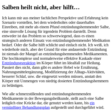
Salben heilt nicht, aber hilft…
Ich kann mir aus meiner fachlichen Perspektive und Erfahrung kein
Szenario vorstellen, bei dem wiederholtes oder dauerhaftes
Einreiben, mit mehr als einem Pfund entzündungshemmender Salbe,
eine sinnvolle Lösung für irgendein Problem darstellt. Denn
entweder ist das Problem so schwerwiegend, dass es einen
strategisch anderen Einsatz von entzündungshemmender Medikation
bedarf. Oder die Salbe hilft schlicht und einfach nicht. Ich weiß, ich
wiederhole mich, aber der Grund für eine andauernde Entzündung
ist niemals der Mangel an entzündungshemmenden Medikamenten.
Die hochkomplexe und normalerweise effektive Kaskade einer
Entzündungsreaktion
im Körper führt im Idealfall zur Heilung.
Passiert dies nicht, dann gibt es andere Hebel wie Ernährung,
Nahrungsmittelergänzung, Modifizierung der Alltags-Aktivitäten,
besserer Schlaf, usw. die eingesetzt werden müssen, anstatt den
Körper mit Unmengen von niedrig dosierten Entzündungshemmern
zu belästigen.
Wie alle schmerzstillenden und entzündungshemmenden
Medikamente in der Bewegungsheilkunde, stellt auch eine Salbe
lediglich eine Krücke dar, die genutzt werden kann, bis
ein
vernünftiger Behandlungsplan
aufgestellt und durchgeführt wird.