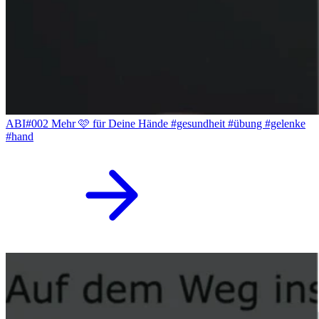
ABI#002 Mehr 🩷 für Deine Hände #gesundheit #übung #gelenke
#hand