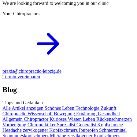
We are looking forward to welcoming you in our clinic
Your Chiropractors.
praxis@chiropractic-leipzig.de
Termin vereinbaren
Blog
Tipps und Gedanken
Alle Artikel anzeigen
Schönes Leben
Technologie
Zukunft
Chiropractic
Wissenschaft
Bewegung
Ernährung
Gesundheit
Allgemein
Chiropractor
Kurioses
Wissen
Leben
Rückenschmerzen
Vorbeugung
Chiropraktiker
Spezialist
Generalist
Kopfschmerz
Headache
zervikogener Kopfsxchmerz
Ibuprofen
Schmerzmittel
Spannungskopfschmerz
Migräne
zervikogener Kopfschmerz