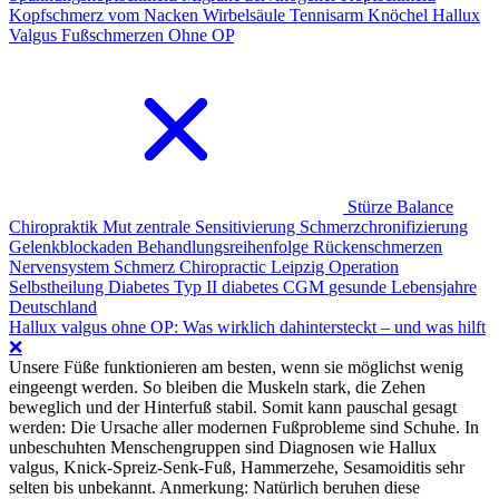
Kopfschmerz vom Nacken
Wirbelsäule
Tennisarm
Knöchel
Hallux
Valgus
Fußschmerzen
Ohne OP
Stürze
Balance
Chiropraktik
Mut
zentrale Sensitivierung
Schmerzchronifizierung
Gelenkblockaden
Behandlungsreihenfolge Rückenschmerzen
Nervensystem Schmerz
Chiropractic Leipzig
Operation
Selbstheilung
Diabetes Typ II
diabetes
CGM
gesunde Lebensjahre
Deutschland
Hallux valgus ohne OP: Was wirklich dahintersteckt – und was hilft
❌
Unsere Füße funktionieren am besten, wenn sie möglichst wenig
eingeengt werden. So bleiben die Muskeln stark, die Zehen
beweglich und der Hinterfuß stabil. Somit kann pauschal gesagt
werden: Die Ursache aller modernen Fußprobleme sind Schuhe. In
unbeschuhten Menschengruppen sind Diagnosen wie Hallux
valgus, Knick-Spreiz-Senk-Fuß, Hammerzehe, Sesamoiditis sehr
selten bis unbekannt. Anmerkung: Natürlich beruhen diese