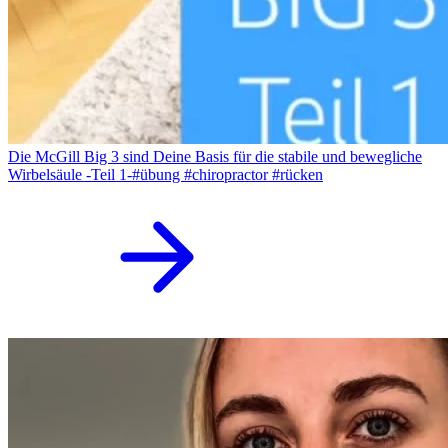
Die McGill Big 3 sind Deine Basis für die stabile und bewegliche
Wirbelsäule -Teil 1-#übung #chiropractor #rücken