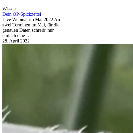
Wissen
Dein OP-Spickzettel
Live Webinar im Mai 2022 An
zwei Terminen im Mai, für die
genauen Daten schreib’ mir
einfach eine …
28. April 2022