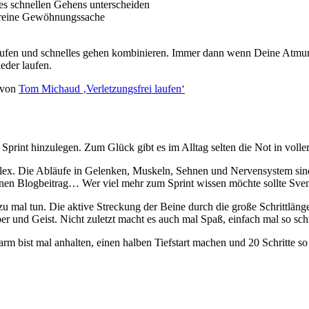
des schnellen Gehens unterscheiden
e reine Gewöhnungssache
laufen und schnelles gehen kombinieren. Immer dann wenn Deine Atmun
eder laufen.
 von
Tom Michaud ‚Verletzungsfrei laufen‘
 Sprint hinzulegen. Zum Glück gibt es im Alltag selten die Not in vol
x. Die Abläufe in Gelenken, Muskeln, Sehnen und Nervensystem sind i
leinen Blogbeitrag… Wer viel mehr zum Sprint wissen möchte sollte Sve
 zu mal tun. Die aktive Streckung der Beine durch die große Schrittlän
per und Geist. Nicht zuletzt macht es auch mal Spaß, einfach mal so sch
m bist mal anhalten, einen halben Tiefstart machen und 20 Schritte so