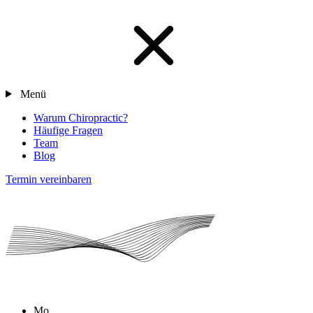
Menü
Warum Chiropractic?
Häufige Fragen
Team
Blog
Termin vereinbaren
Mo.