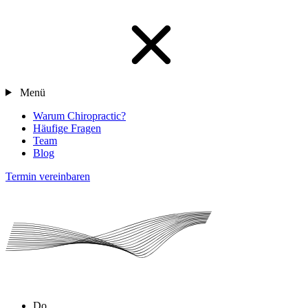
Menü
Warum Chiropractic?
Häufige Fragen
Team
Blog
Termin vereinbaren
Do.