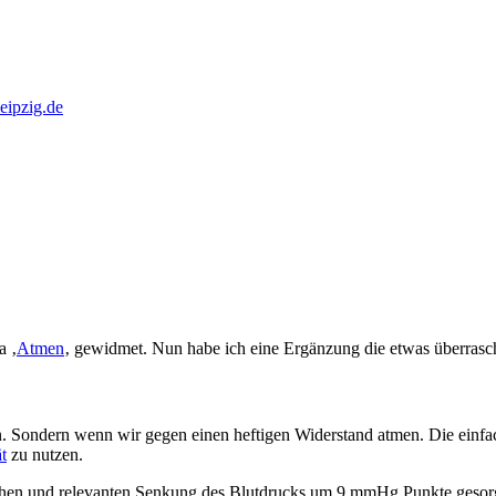
eipzig.de
a ‚
Atmen
‚ gewidmet. Nun habe ich eine Ergänzung die etwas überrasc
n. Sondern wenn wir gegen einen heftigen Widerstand atmen. Die einfa
t
zu nutzen.
tlichen und relevanten Senkung des Blutdrucks um 9 mmHg Punkte geso