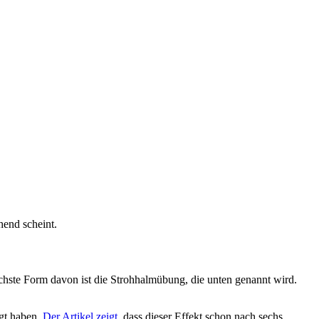
hend scheint.
chste Form davon ist die Strohhalmübung, die unten genannt wird.
rgt haben.
Der Artikel zeigt
, dass dieser Effekt schon nach sechs