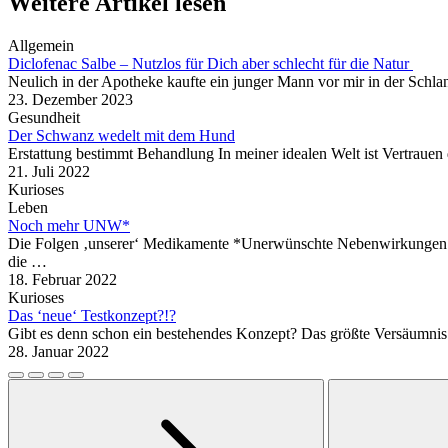
Weitere Artikel lesen
Allgemein
Diclofenac Salbe – Nutzlos für Dich aber schlecht für die Natur
Neulich in der Apotheke kaufte ein junger Mann vor mir in der Schla
23. Dezember 2023
Gesundheit
Der Schwanz wedelt mit dem Hund
Erstattung bestimmt Behandlung In meiner idealen Welt ist Vertrauen
21. Juli 2022
Kurioses
Leben
Noch mehr UNW*
Die Folgen ‚unserer‘ Medikamente *Unerwünschte Nebenwirkungen S
die …
18. Februar 2022
Kurioses
Das ‘neue‘ Testkonzept?!?
Gibt es denn schon ein bestehendes Konzept? Das größte Versäumnis
28. Januar 2022