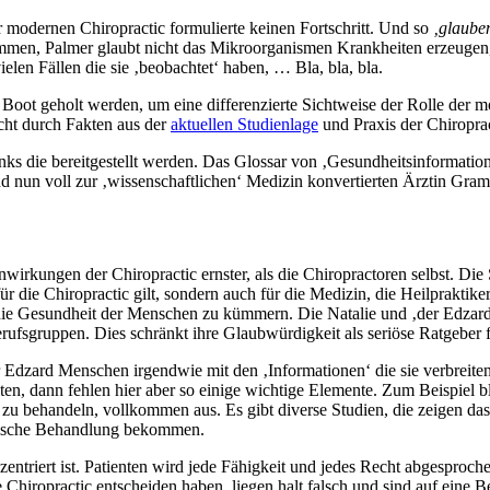
r modernen Chiropractic formulierte keinen Fortschritt. Und so
‚glaube
mmen, Palmer glaubt nicht das Mikroorganismen Krankheiten erzeugen, s
len Fällen die sie ‚beobachtet‘ haben, … Bla, bla, bla.
ns Boot geholt werden, um eine differenzierte Sichtweise der Rolle de
cht durch Fakten aus der
aktuellen Studienlage
und Praxis der Chiroprac
inks die bereitgestellt werden. Das Glossar von ‚Gesundheitsinformation
nd nun voll zur ‚wissenschaftlichen‘ Medizin konvertierten Ärztin Gram
rkungen der Chiropractic ernster, als die Chiropractoren selbst. Die S
für die Chiropractic gilt, sondern auch für die Medizin, die Heilprakti
m die Gesundheit der Menschen zu kümmern. Die Natalie und ‚der Edzard
 Berufsgruppen. Dies schränkt ihre Glaubwürdigkeit als seriöse Ratgeber
r Edzard Menschen irgendwie mit den ‚Informationen‘ die sie verbreiten
en, dann fehlen hier aber so einige wichtige Elemente. Zum Beispiel bl
u behandeln, vollkommen aus. Es gibt diverse Studien, die zeigen da
actische Behandlung bekommen.
ntriert ist. Patienten wird jede Fähigkeit und jedes Recht abgesprochen
ie Chiropractic entscheiden haben, liegen halt falsch und sind auf eine 