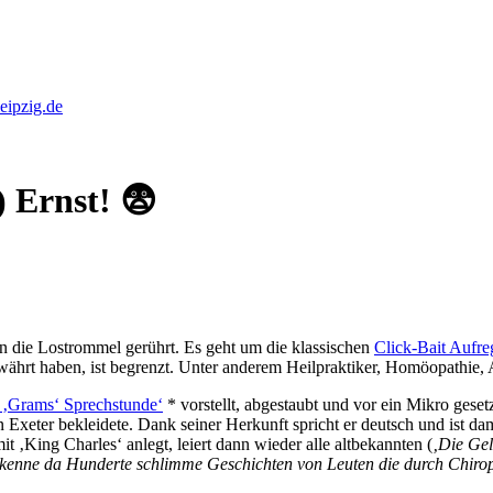
eipzig.de
) Ernst! 😨
on die Lostrommel gerührt. Es geht um die klassischen
Click-Bait Aufre
währt haben, ist begrenzt. Unter anderem Heilpraktiker, Homöopathie,
 ‚Grams‘ Sprechstunde‘
* vorstellt, abgestaubt und vor ein Mikro gesetz
in Exeter bekleidete. Dank seiner Herkunft spricht er deutsch und ist 
t ‚King Charles‘ anlegt, leiert dann wieder alle altbekannten (
‚Die Gel
 kenne da Hunderte schlimme Geschichten von Leuten die durch Chiropr