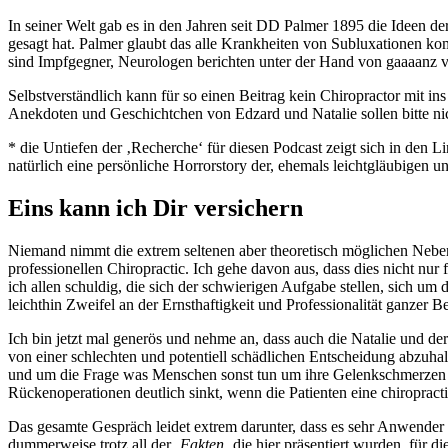
In seiner Welt gab es in den Jahren seit DD Palmer 1895 die Ideen de
gesagt hat. Palmer glaubt das alle Krankheiten von Subluxationen ko
sind Impfgegner, Neurologen berichten unter der Hand von gaaaanz vie
Selbstverständlich kann für so einen Beitrag kein Chiropractor mit i
Anekdoten und Geschichtchen von Edzard und Natalie sollen bitte ni
* die Untiefen der ‚Recherche‘ für diesen Podcast zeigt sich in den L
natürlich eine persönliche Horrorstory der, ehemals leichtgläubigen u
Eins kann ich Dir versichern
Niemand nimmt die extrem seltenen aber theoretisch möglichen Nebenwi
professionellen Chiropractic. Ich gehe davon aus, dass dies nicht nur 
ich allen schuldig, die sich der schwierigen Aufgabe stellen, sich u
leichthin Zweifel an der Ernsthaftigkeit und Professionalität ganzer
Ich bin jetzt mal generös und nehme an, dass auch die Natalie und de
von einer schlechten und potentiell schädlichen Entscheidung abzuhalt
und um die Frage was Menschen sonst tun um ihre Gelenkschmerzen z
Rückenoperationen deutlich sinkt, wenn die Patienten eine chiropr
Das gesamte Gespräch leidet extrem darunter, dass es sehr Anwender ze
dummerweise trotz all der ‚
Fakten
‚ die hier präsentiert wurden, für d