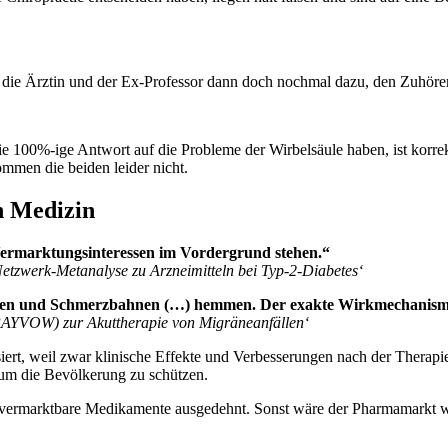
e Ärztin und der Ex-Professor dann doch nochmal dazu, den Zuhörern m
 100%-ige Antwort auf die Probleme der Wirbelsäule haben, ist korrekt
mmen die beiden leider nicht.
n Medizin
Vermarktungsinteressen im Vordergrund stehen.“
etzwerk-Metanalyse zu Arzneimitteln bei Typ-2-Diabetes‘
msen und Schmerzbahnen (…) hemmen. Der exakte Wirkmechanismus
(RAYVOW) zur Akuttherapie von Migräneanfällen‘
ert, weil zwar klinische Effekte und Verbesserungen nach der Therapi
 um die Bevölkerung zu schützen.
ut vermarktbare Medikamente ausgedehnt. Sonst wäre der Pharmamarkt we