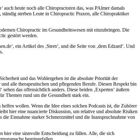
n‘
auch heute noch alle Chiropractoren das, was PAlmer damals
tändig sterben Leute in Chiropractic Praxen, alle Chiropraktiker
r modernen Chiropractic im Gesundheitswesen mit einzubringen. Die
tic gestört werden.
en.de‘, ein Artikel des ‚Stern‘, und die Seite von ‚dem Edzard‘. Und
s.
icherheit und das Wohlergehen ist die absolute Priorität der
ker und alle therapeutischen und pflegenden Berufe. Diesen Respekt bin
‘ sehen das offensichtlich anders. Diese beiden ‚Experten‘ äußern
 für Themen rund um die Gesundheit stark ein.
 helfen wollen. Wenn die Idee eines solchen Podcasts ist, die Zuhörer
eibt hier eine nuancierte Diskussion, um relative und absolute Risiken
ss die Einnahme starker Schmerzmittel und die Inanspruchnahme von
 hier eine sinnvolle Entscheidung zu fällen. Alle, die sich
Betrugsmache hereingefallen.