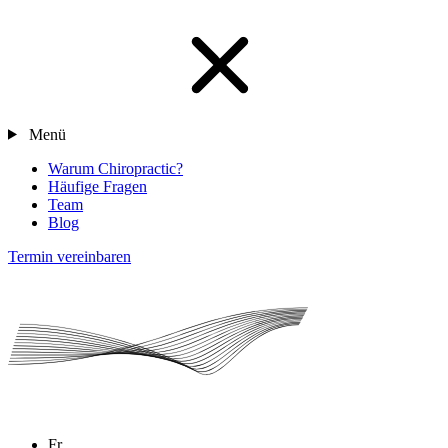
Menü
Warum Chiropractic?
Häufige Fragen
Team
Blog
Termin vereinbaren
Fr.