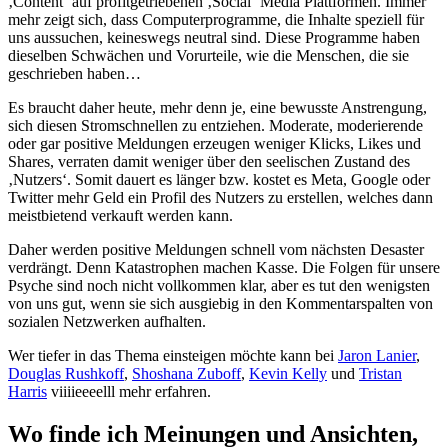
‚Content‘ auf profitgetriebenen ‚Social‘ Media Plattformen. Immer
mehr zeigt sich, dass Computerprogramme, die Inhalte speziell für
uns aussuchen, keineswegs neutral sind. Diese Programme haben
dieselben Schwächen und Vorurteile, wie die Menschen, die sie
geschrieben haben…
Es braucht daher heute, mehr denn je, eine bewusste Anstrengung,
sich diesen Stromschnellen zu entziehen. Moderate, moderierende
oder gar positive Meldungen erzeugen weniger Klicks, Likes und
Shares, verraten damit weniger über den seelischen Zustand des
‚Nutzers‘. Somit dauert es länger bzw. kostet es Meta, Google oder
Twitter mehr Geld ein Profil des Nutzers zu erstellen, welches dann
meistbietend verkauft werden kann.
Daher werden positive Meldungen schnell vom nächsten Desaster
verdrängt. Denn Katastrophen machen Kasse. Die Folgen für unsere
Psyche sind noch nicht vollkommen klar, aber es tut den wenigsten
von uns gut, wenn sie sich ausgiebig in den Kommentarspalten von
sozialen Netzwerken aufhalten.
Wer tiefer in das Thema einsteigen möchte kann bei
Jaron Lanier
,
Douglas Rushkoff
,
Shoshana Zuboff
,
Kevin Kelly
und
Tristan
Harris
viiiieeeelll mehr erfahren.
Wo finde ich Meinungen und Ansichten,