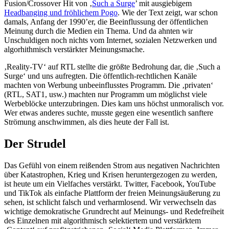
Fusion/Crossover Hit von ‚
Such a Surge
’ mit ausgiebigem
Headbanging und fröhlichem Pogo
. Wie der Text zeigt, war schon
damals, Anfang der 1990’er, die Beeinflussung der öffentlichen
Meinung durch die Medien ein Thema. Und da ahnten wir
Unschuldigen noch nichts vom Internet, sozialen Netzwerken und
algorhithmisch verstärkter Meinungsmache.
‚Reality-TV‘ auf RTL stellte die größte Bedrohung dar, die ‚Such a
Surge‘ und uns aufregten. Die öffentlich-rechtlichen Kanäle
machten von Werbung unbeeinflusstes Programm. Die ‚privaten‘
(RTL, SAT1, usw.) machten nur Programm um möglichst viele
Werbeblöcke unterzubringen. Dies kam uns höchst unmoralisch vor.
Wer etwas anderes suchte, musste gegen eine wesentlich sanftere
Strömung anschwimmen, als dies heute der Fall ist.
Der Strudel
Das Gefühl von einem reißenden Strom aus negativen Nachrichten
über Katastrophen, Krieg und Krisen heruntergezogen zu werden,
ist heute um ein Vielfaches verstärkt. Twitter, Facebook, YouTube
und TikTok als einfache Plattform der freien Meinungsäußerung zu
sehen, ist schlicht falsch und verharmlosend. Wir verwechseln das
wichtige demokratische Grundrecht auf Meinungs- und Redefreiheit
des Einzelnen mit algorithmisch selektiertem und verstärktem