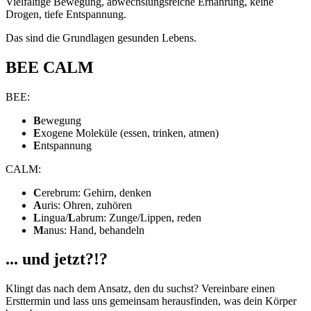
Vielfältige Bewegung, abwechslungsreiche Ernährung, keine
Drogen, tiefe Entspannung.
Das sind die Grundlagen gesunden Lebens.
BEE CALM
BEE:
B
ewegung
E
xogene Moleküle (essen, trinken, atmen)
E
ntspannung
CALM:
C
erebrum: Gehirn, denken
A
uris: Ohren, zuhören
L
ingua/
L
abrum: Zunge/Lippen, reden
M
anus: Hand, behandeln
... und jetzt?!?
Klingt das nach dem Ansatz, den du suchst? Vereinbare einen
Ersttermin und lass uns gemeinsam herausfinden, was dein Körper