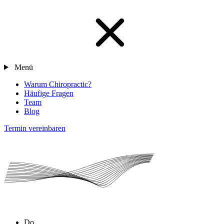
Menü
Warum Chiropractic?
Häufige Fragen
Team
Blog
Termin vereinbaren
Do.