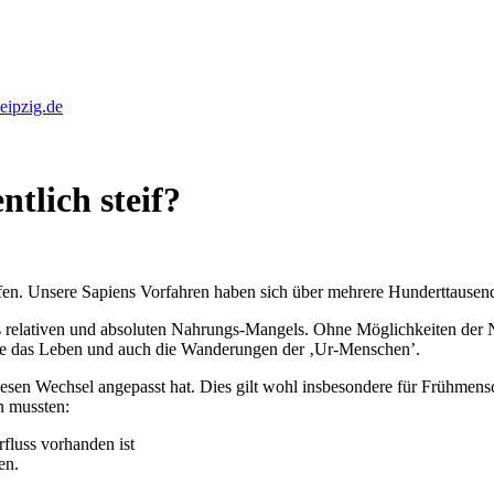
eipzig.de
tlich steif?
ifen. Unsere Sapiens Vorfahren haben sich über mehrere Hunderttause
 relativen und absoluten Nahrungs-Mangels. Ohne Möglichkeiten der 
te das Leben und auch die Wanderungen der ‚Ur-Menschen’.
esen Wechsel angepasst hat. Dies gilt wohl insbesondere für Frühmensc
n mussten:
fluss vorhanden ist
en.