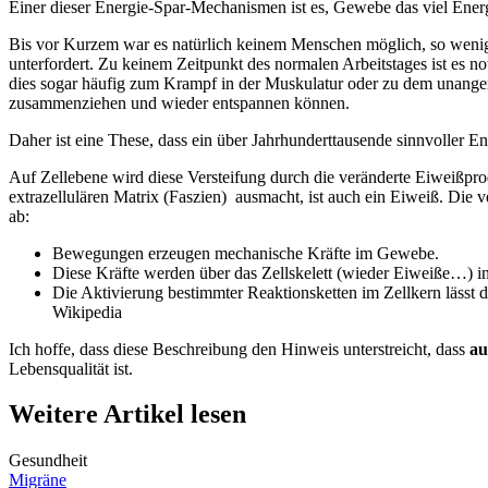
Einer dieser Energie-Spar-Mechanismen ist es, Gewebe das viel Energ
Bis vor Kurzem war es natürlich keinem Menschen möglich, so wenig k
unterfordert. Zu keinem Zeitpunkt des normalen Arbeitstages ist es 
dies sogar häufig zum Krampf in der Muskulatur oder zu dem unangene
zusammenziehen und wieder entspannen können.
Daher ist eine These, dass ein über Jahrhunderttausende sinnvoller E
Auf Zellebene wird diese Versteifung durch die veränderte Eiweißpro
extrazellulären Matrix (Faszien) ausmacht, ist auch ein Eiweiß. Die 
ab:
Bewegungen erzeugen mechanische Kräfte im Gewebe.
Diese Kräfte werden über das Zellskelett (wieder Eiweiße…) in 
Die Aktivierung bestimmter Reaktionsketten im Zellkern lässt 
Wikipedia
Ich hoffe, dass diese Beschreibung den Hinweis unterstreicht, dass
au
Lebensqualität ist.
Weitere Artikel lesen
Gesundheit
Migräne