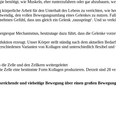
ie benötigt, wie Muskeln, eher runterzufahren oder gar abzubauen, wen
örperliche Arbeit für den Unterhalt des Lebens zu verrichten, wie he
notwendig, den vollen Bewegungsumfang eines Gelenkes zu nutzen. Falls
hmen Gefühl, dass uns gleich ein Gelenk ‚rausspringt‘. Und so verkürz
nergiespar Mechanismus, heutzutage dazu führt, dass die Gelenke vorzei
duktion erzeugt. Unser Körper stellt ständig nach dem aktuellen Bedar
verschiedenen Varianten von Kollagen sind unterschiedlich flexibel un
die Zelle und den Zellkern weitergeleitet
die Zelle eine bestimmte Form Kollagen produzieren. Derzeit sind 28 
sreichende und vielseitige Bewegung über einen großen Bewegung