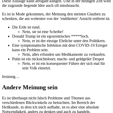
Diese Aussage kann arrogant klingen. Und in der heutigen Zeit wird
die zugrunde liegende Idee auch oft missbraucht.
Es ist in Mode gekommen, der Meinung den meisten Glauben zu
schenken, die am weitesten von der ‘etablierten‘ Ansicht entfernt ist.
Die Erde ist rund.
Nein, sie ist eine Scheibe!
Donald Trump ist ein egozentrisches *****loch.
Nein, er ist der einzige Ehrliche unter den Politikern.
Eine symptomatische Infektion mit dem COVID-19 Erreger
kann ein Problem sein.
Nein, alles erfunden um Medikamente zu verkaufen.
Putin ist ein rücksichtsloser, macht- und geldgeiler Despot
Nein, er ist ein konsequenter Führer der sich mal für
sein Volk einsetzt.
Irrsinnig…
Andere Meinung sein
Es ist überhaupt nicht falsch Probleme und Themen aus
verschiedenen Blickwinkeln zu betrachten. Im Bereich der
Heilkunde, in dem ich mich aufhalte, ist es aber eine absolute
Notwendigkeit, anders zu denken und auch zu handeln.