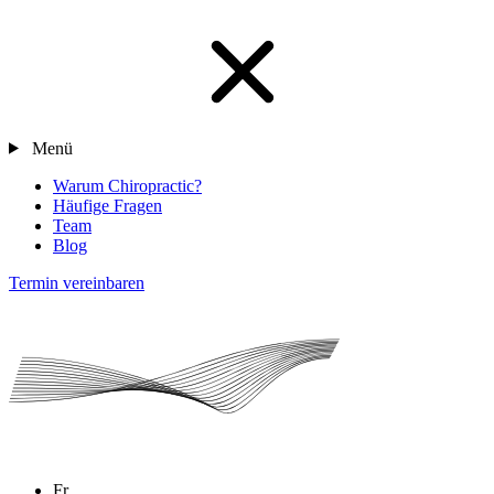
Menü
Warum Chiropractic?
Häufige Fragen
Team
Blog
Termin vereinbaren
Fr.