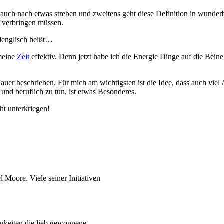
a auch nach etwas streben und zweitens geht diese Definition in wunder
se verbringen müssen.
 denglisch heißt…
 meine
Zeit
effektiv. Denn jetzt habe ich die Energie Dinge auf die Bein
uer beschrieben. Für mich am wichtigsten ist die Idee, dass auch viel
und beruflich zu tun, ist etwas Besonderes.
ht unterkriegen!
oore. Viele seiner Initiativen
uigkeiten die lieb gewonnene …