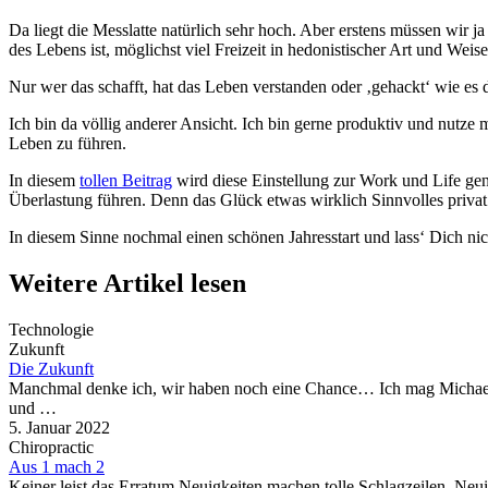
Da liegt die Messlatte natürlich sehr hoch. Aber erstens müssen wir j
des Lebens ist, möglichst viel Freizeit in hedonistischer Art und Wei
Nur wer das schafft, hat das Leben verstanden oder ‚gehackt‘ wie es
Ich bin da völlig anderer Ansicht. Ich bin gerne produktiv und nutze
Leben zu führen.
In diesem
tollen Beitrag
wird diese Einstellung zur Work und Life gena
Überlastung führen. Denn das Glück etwas wirklich Sinnvolles privat 
In diesem Sinne nochmal einen schönen Jahresstart und lass‘ Dich nic
Weitere Artikel lesen
Technologie
Zukunft
Die Zukunft
Manchmal denke ich, wir haben noch eine Chance… Ich mag Michael M
und …
5. Januar 2022
Chiropractic
Aus 1 mach 2
Keiner leist das Erratum Neuigkeiten machen tolle Schlagzeilen. Ne