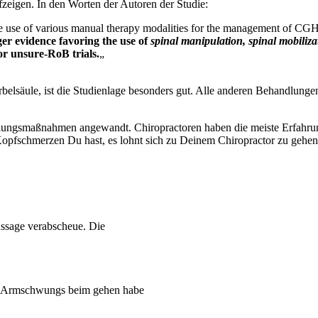
zeigen. In den Worten der Autoren der Studie:
the use of various manual therapy modalities for the management of CG
nger evidence favoring the use of
spinal manipulation, spinal mobiliz
or unsure-RoB trials.
„
irbelsäule, ist die Studienlage besonders gut. Alle anderen Behandlu
ungsmaßnahmen angewandt. Chiropractoren haben die meiste Erfahrung 
Kopfschmerzen Du hast, es lohnt sich zu Deinem Chiropractor zu gehen
ussage verabscheue. Die
des Armschwungs beim gehen habe