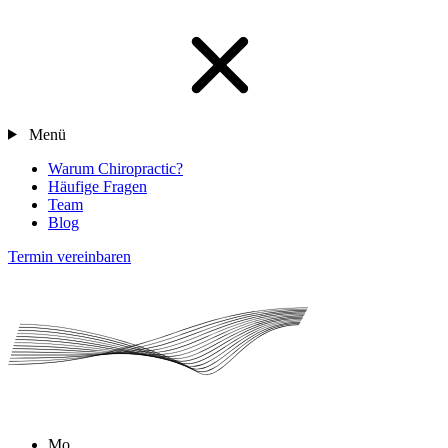
Menü
Warum Chiropractic?
Häufige Fragen
Team
Blog
Termin vereinbaren
Mo.