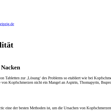
eipzig.de
ität
m Nacken
 Tabletten zur ‚Lösung‘ des Problems so etabliert wie bei Kopfschme
e von Kopfschmerzen nicht ein Mangel an Aspirin, Thomapyrin, Ibuprofe
ctic eine der besten Methoden ist, um die Ursachen von Kopfschmerzen