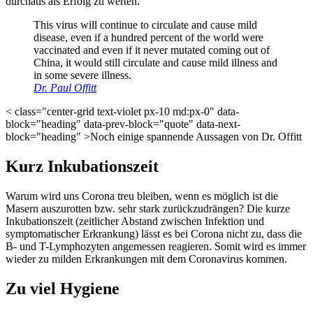
durchaus als Erfolg zu werten.
This virus will continue to circulate and cause mild
disease, even if a hundred percent of the world were
vaccinated and even if it never mutated coming out of
China, it would still circulate and cause mild illness and
in some severe illness.
Dr. Paul Offitt
< class="center-grid text-violet px-10 md:px-0" data-
block="heading" data-prev-block="quote" data-next-
block="heading" >Noch einige spannende Aussagen von Dr. Offitt
Kurz Inkubationszeit
Warum wird uns Corona treu bleiben, wenn es möglich ist die
Masern auszurotten bzw. sehr stark zurückzudrängen? Die kurze
Inkubationszeit (zeitlicher Abstand zwischen Infektion und
symptomatischer Erkrankung) lässt es bei Corona nicht zu, dass die
B- und T-Lymphozyten angemessen reagieren. Somit wird es immer
wieder zu milden Erkrankungen mit dem Coronavirus kommen.
Zu viel Hygiene