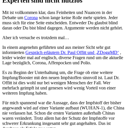
Experten sind nicht nutzlos
Mit ist vollkommen klar, dass Feinheiten und Nuancen in der
Debatte um
Corona
schon lange keine Rolle mehr spielen. Jeder
muss sich für eine Seite entscheiden. Entweder Du glaubst blind
daran oder Du bist blind dagegen. Argumente werden nicht gehört.
Aber ich versuche es trotzdem mal…
In einem angenehm geführten und aus meiner Sicht sehr gut
informierten
Gespräch erläutern Dr. Paul Offitt und ‚ZDoggMD‘
,
leider wieder mal auf englisch, diverse Fragen rund um die aktuelle
Lage bezüglich, Corona, Affenpocken und Polio.
Es zu Beginn der Unterhaltung um, die Frage ob eine weitere
Impfung/Booster mit den neuen Impfstoffen sinnvoll ist. Laut Dr.
Offitt ist dies wohl nur bei wenigen Menschen der Fall. Wer
mehrfach geimpft ist und genesen wird wenig Vorteil von einer
weiteren Impfung haben.
Für mich spannend war die Aussage, dass der Impfstoff der bisher
angewandt wird auf einer Variante aufbaut (WUHAN-1), die China
nie verlassen hat. Schon die ersten Varianten außerhalb Chinas
waren verändert. Trotz allem hat der Schutz der Impfstoffe vor
schwerer Erkrankung insgesamt sehr gut angehalten. Das ist